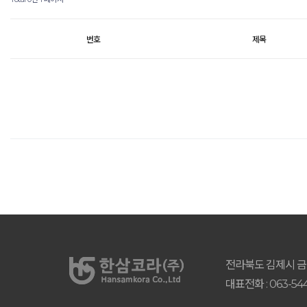
번호
제목
전라북도 김제시 금산
대표전화 : 063-544