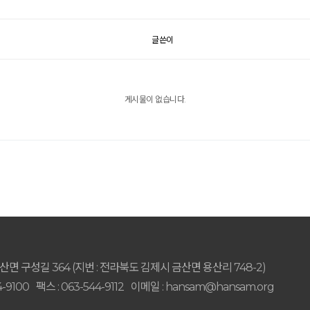
글쓴이
게시물이 없습니다.
면 구성길 364 (지번 : 전라북도 김제시 금산면 용산리 748-2)
-9100
팩스 : 063-544-9112
이메일 : hansam@hansam.org