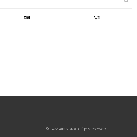
조회
날짜
© HANSAMKORA all rights reserved.